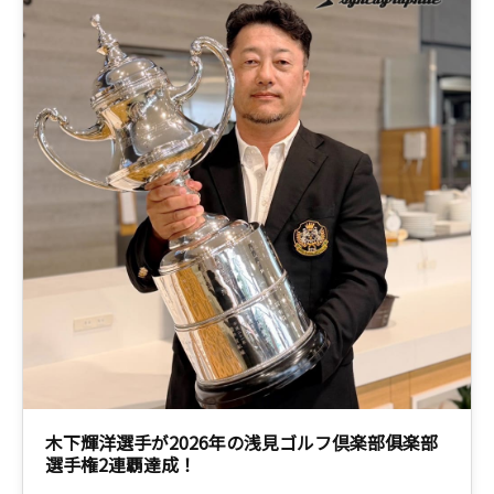
木下輝洋選手が2026年の浅見ゴルフ倶楽部俱楽部
選手権2連覇達成！