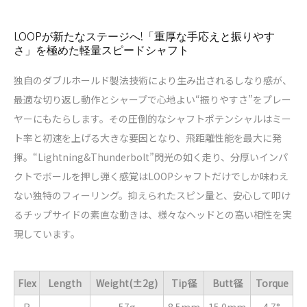
LOOPが新たなステージへ!「重厚な手応えと振りやす
さ」を極めた軽量スピードシャフト
独自のダブルホールド製法技術により生み出されるしなり感が、
最適な切り返し動作とシャープで心地よい“振りやすさ”をプレー
ヤーにもたらします。その圧倒的なシャフトポテンシャルはミー
ト率と初速を上げる大きな要因となり、飛距離性能を最大に発
揮。“Lightning&Thunderbolt”閃光の如く走り、分厚いインパ
クトでボールを押し弾く感覚はLOOPシャフトだけでしか味わえ
ない独特のフィーリング。抑えられたスピン量と、安心して叩け
るチップサイドの素直な動きは、様々なヘッドとの高い相性を実
現しています。
Flex
Length
Weight(±2g)
Tip径
Butt径
Torque