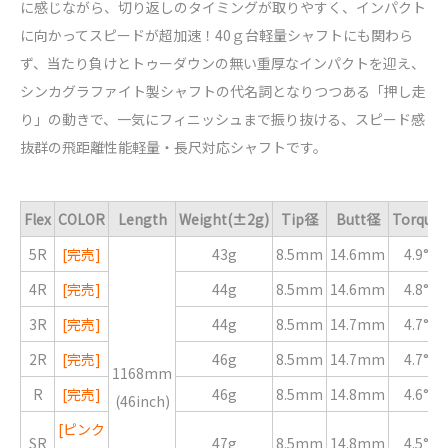
に感じながら、切り返しのタイミングが取りやすく、インパクト
に向かってスピードが超加速！40ｇ台軽量シャフトにも関わら
ず、当たり負けとトゥーダウンの無い重厚なインパクトを迎え、
シンカグラファイト製シャフトの代名詞となりつつある「押し走
り」の動きで、一気にフィニッシュまで振り抜ける、スピード感
抜群の飛距離性能軽量・長尺対応シャフトです。
Flex
COLOR
Length
Weight(±2g)
Tip径
Butt径
Torque
5R
[完売]
43g
8.5mm
14.6mm
4.9°
4R
[完売]
44g
8.5mm
14.6mm
4.8°
3R
[完売]
44g
8.5mm
14.7mm
4.7°
2R
[完売]
46g
8.5mm
14.7mm
4.7°
1168mm
R
[完売]
46g
8.5mm
14.8mm
4.6°
(46inch)
[ピンク
SR
47g
8.5mm
14.8mm
4.5°