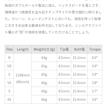
独自のダブルホールド製法に加え、ヘッドスピードを落とさず、
強弾道かつ直進性を生み出すチップサイドの巻き設計に拘りまし
た。マシーン、ヒューマンテストにおいても、自信を持って皆様
におすすめ出来る数値を叩き出しております。シンカグラファイ
ト職人の”匠”の技術を体感していただけることでしょう。
Flex
Length
Weight(±2g)
Tip径
Butt径
Torque
R
64g
8.5mm
15.3mm
4.0°
SR
65g
8.5mm
15.4mm
3.9°
S
65g
8.5mm
15.4mm
3.9°
1168mm
(46inch)
SX
66g
8.5mm
15.4mm
3.8°
X
66g
8.5mm
15.4mm
3.7°
XX
66g
8.5mm
15.4mm
3.6°