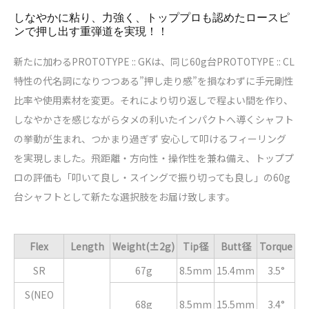
しなやかに粘り、力強く、トッププロも認めたロースピ
ンで押し出す重弾道を実現！！
新たに加わるPROTOTYPE :: GKは、同じ60g台PROTOTYPE :: CL
特性の代名詞になりつつある”押し走り感”を損なわずに手元剛性
比率や使用素材を変更。それにより切り返しで程よい間を作り、
しなやかさを感じながらタメの利いたインパクトへ導くシャフト
の挙動が生まれ、つかまり過ぎず 安心して叩けるフィーリング
を実現しました。飛距離・方向性・操作性を兼ね備え、トッププ
ロの評価も「叩いて良し・スイングで振り切っても良し」の60g
台シャフトとして新たな選択肢をお届け致します。
Flex
Length
Weight(±2g)
Tip径
Butt径
Torque
SR
67g
8.5mm
15.4mm
3.5°
S(NEO
68g
8.5mm
15.5mm
3.4°