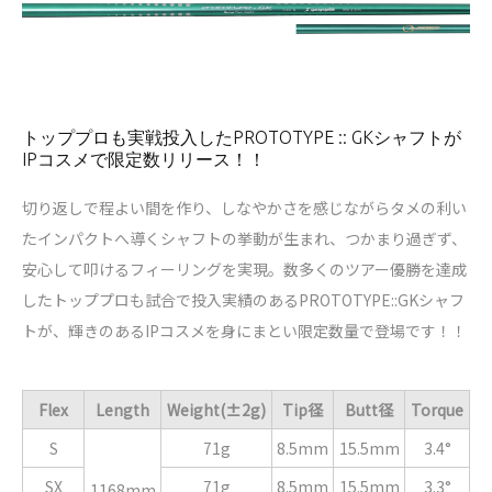
トッププロも実戦投入したPROTOTYPE :: GKシャフトが
IPコスメで限定数リリース！！
切り返しで程よい間を作り、しなやかさを感じながらタメの利い
たインパクトへ導くシャフトの挙動が生まれ、つかまり過ぎず、
安心して叩けるフィーリングを実現。数多くのツアー優勝を達成
したトッププロも試合で投入実績のあるPROTOTYPE::GKシャフ
トが、輝きのあるIPコスメを身にまとい限定数量で登場です！！
Flex
Length
Weight(±2g)
Tip径
Butt径
Torque
S
71g
8.5mm
15.5mm
3.4°
SX
71g
8.5mm
15.5mm
3.3°
1168mm