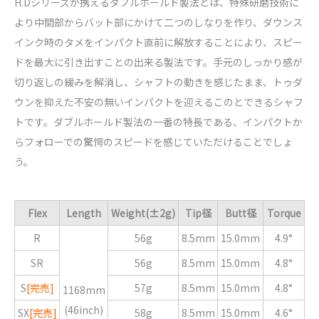
H.Dシリーズが携えるダブルホールド製法とは、特殊研磨技術に
より中間部からバット部にかけて二つのしなりを作り、ダウンス
インク時のタメをインパクト直前に解放することにより、スピー
ドを最大に引き出すことの出来る製法です。手元のしっかり感が
切り返しの緩みを解消し、シャフトの動きを感じたまま、トゥダ
ウンを抑えた不安の無いインパクトを迎えるこのとできるシャフ
トです。ダブルホールド製法の一番の特長である、インパクトか
らフォローでの驚愕のスピードを感じていただけることでしょ
う。
Flex
Length
Weight(±2g)
Tip径
Butt径
Torque
R
56g
8.5mm
15.0mm
4.9°
SR
56g
8.5mm
15.0mm
4.8°
S
[完売]
57g
8.5mm
15.0mm
4.8°
1168mm
(46inch)
SX
[完売]
58g
8.5mm
15.0mm
4.6°