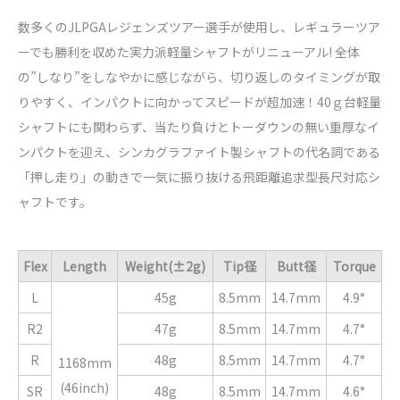
数多くのJLPGAレジェンズツアー選手が使用し、レギュラーツア
ーでも勝利を収めた実力派軽量シャフトがリニューアル! 全体
の”しなり”をしなやかに感じながら、切り返しのタイミングが取
りやすく、インパクトに向かってスピードが超加速！40ｇ台軽量
シャフトにも関わらず、当たり負けとトーダウンの無い重厚なイ
ンパクトを迎え、シンカグラファイト製シャフトの代名詞である
「押し走り」の動きで一気に振り抜ける飛距離追求型長尺対応シ
ャフトです。
Flex
Length
Weight(±2g)
Tip径
Butt径
Torque
L
45g
8.5mm
14.7mm
4.9°
R2
47g
8.5mm
14.7mm
4.7°
R
48g
8.5mm
14.7mm
4.7°
1168mm
(46inch)
SR
48g
8.5mm
14.7mm
4.6°