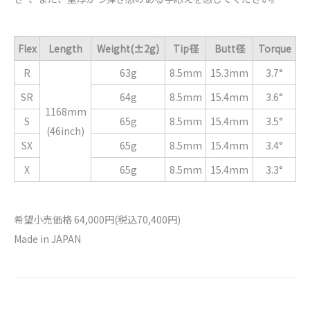
Flex
Length
Weight(±2g)
Tip径
Butt径
Torque
R
63g
8.5mm
15.3mm
3.7°
SR
64g
8.5mm
15.4mm
3.6°
1168mm
S
65g
8.5mm
15.4mm
3.5°
(46inch)
SX
65g
8.5mm
15.4mm
3.4°
X
65g
8.5mm
15.4mm
3.3°
希望小売価格 64,000円(税込70,400円)
Made in JAPAN