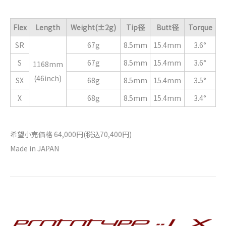
Flex
Length
Weight(±2g)
Tip径
Butt径
Torque
SR
67g
8.5mm
15.4mm
3.6°
S
67g
8.5mm
15.4mm
3.6°
1168mm
(46inch)
SX
68g
8.5mm
15.4mm
3.5°
X
68g
8.5mm
15.4mm
3.4°
希望小売価格 64,000円(税込70,400円)
Made in JAPAN