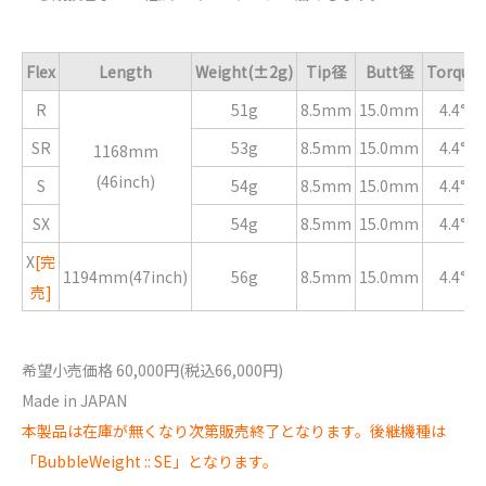
Flex
Length
Weight(±2g)
Tip径
Butt径
Torque
R
51g
8.5mm
15.0mm
4.4°
SR
53g
8.5mm
15.0mm
4.4°
1168mm
(46inch)
S
54g
8.5mm
15.0mm
4.4°
SX
54g
8.5mm
15.0mm
4.4°
X
[完
1194mm(47inch)
56g
8.5mm
15.0mm
4.4°
売]
希望小売価格 60,000円(税込66,000円)
Made in JAPAN
本製品は在庫が無くなり次第販売終了となります。後継機種は
「BubbleWeight :: SE」となります。