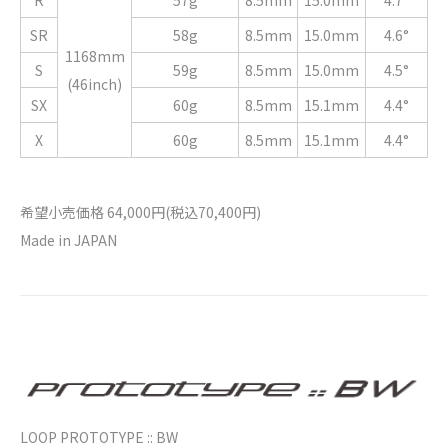
R
57g
8.5mm
15.0mm
4.7°
SR
58g
8.5mm
15.0mm
4.6°
1168mm
S
59g
8.5mm
15.0mm
4.5°
(46inch)
SX
60g
8.5mm
15.1mm
4.4°
X
60g
8.5mm
15.1mm
4.4°
希望小売価格 64,000円(税込70,400円)
Made in JAPAN
LOOP PROTOTYPE :: BW