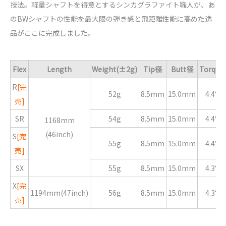
技法。軽量シャフトを得意とするシンカグラファイト職人が、あ
のBWシャフトの性能を最大限の弾き感と飛距離性能に高めた逸
品がここに完成しました。
Flex
Length
Weight(±2g)
Tip径
Butt径
Torque
R
[完
52g
8.5mm
15.0mm
4.4°
売]
SR
54g
8.5mm
15.0mm
4.4°
1168mm
(46inch)
S
[完
55g
8.5mm
15.0mm
4.4°
売]
SX
55g
8.5mm
15.0mm
4.3°
X
[完
1194mm(47inch)
56g
8.5mm
15.0mm
4.3°
売]