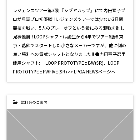
レジェンズツアー第3戦 『シブヤカップ』にて内田琴子プ
ロが見事プロ初優勝!! レジェンズツアーでは少ない3日間
競技を戦い、5人のプレーオフという希にみる混戦を制し
見事優勝!! LOOPシャフトは誕生から4年でツアー6勝!! 東
京・葛飾でスタートした小さなメーカーですが、他に例の
無い勝利への貢献シャフトとなりました!! ●内田琴子選手
使用シャフト: LOOP PROTOTYPE :: BW(SR)、LOOP
PROTOTYPE :: FWFIVE(SR) >> LPGA NEWSページへ
試打会のご案内