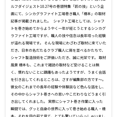
ルフダイジェスト10.27号の巻頭特集「匠の技」という企
画にて、シンカグラファイト工場巻き職人「橋本」の取材
記事が掲載されました。 シャフト工場としては、シャフ
トを巻き始めてからようやく一年が経とうとするシンカグ
ラファイト工場ですが、職人の技や信念は長年培った経験
が溢れる現場です。 そんな現場にわざわざ取材に来ていた
だき、日本の名だたるクラブ職人に肩を並べるかたちで、
シャフト製造技術をご評価いただき、誠に光栄です。 取材
風景 橋本も、これまで雑誌の取材など受けることは無
く、慣れないことに躊躇もあったようですが、うまく会話
を引き出してくれるところは、さすが編集部の方です〜。
彼女のこれまでの長年の経験や体験談など色んな話をし、
その中からシャフト巻きへの思いやこだわりなどうまく引
き出してくれました。 実際にシャフト巻き作業に入った
瞬間では、グッと自身の世界に入って巻き始める職人・橋
本。それを目の前で見て、とても驚いていらっしゃいまし