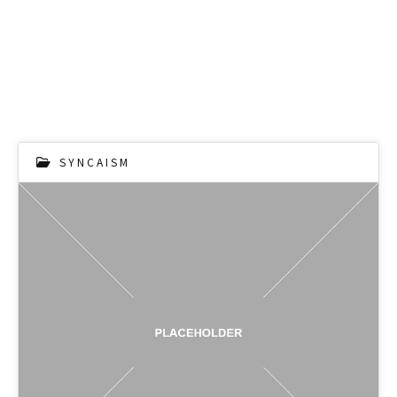
S Y N C A I S M