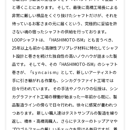
と導くことにあります。 そして、最後に高橋工場長による
非常に厳しい検品をくぐり抜けたシャフトだけが、それを
待っているお客さまの元に届くという、究極的に妥協を許
さない魂の宿ったシャフトの供給を行っております。
LOOPシャフトは、「HASHIMOTO-ISM」とも言うべき、
25年以上も前から高弾性プリプレグ材料に特化してシャフ
ト設計と巻きを続けた独自性の高いノウハウが詰まった製
品です。 そして今、その「HASHIMOTO-ISM」のシャフト
巻きが、「s y n c a i s m」として、新しいアーティストの
手に引き継がれる作業も、シンカグラファイト工場では
日々行われています。 その手法やノウハウの伝授は、シン
カグラファイト工場の稼働が始まった一年前から既に、製
品製造ラインの傍らで日々行われ、徐々に感覚が養われつ
つあります。 新しい職人達はテストサンプルの製造を繰り
返し、橋本・高橋両職人、さらにテスターのトップアマや
プロゴルファーの厳しいチェックを受ける毎日ですが、着