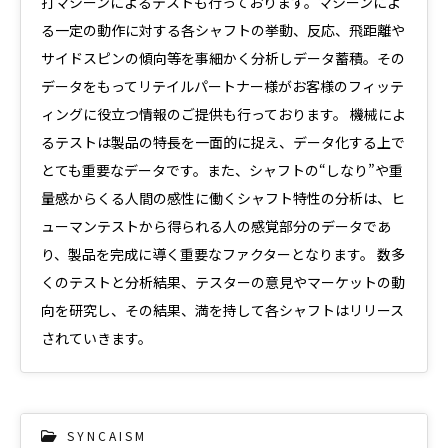
打マシーンによるテストも行っております。マシーンによ
る一定の動作に対する各シャフトの挙動、反応、飛距離や
サイドスピンの傾向等を事細かく分析しデータ蓄積。その
データをもってリテイルパートナー様がお客様のフィッテ
ィングに役立つ情報のご提供も行っております。 機械によ
るテストは製品の特長を一面的に捉え、データ化する上で
とても重要なデータです。また、シャフトの“しなり”や重
量感からくる人間の感性に働くシャフト特性の分析は、ヒ
ューマンテストから得られる人の感覚部分のデータであ
り、製品を完成に導く重要なファクターとなります。 数多
くのテストと分析結果、テスターの意見やマーケットの動
向を研究し、その結果、満を持して各シャフトはリリース
されていきます。
S Y N C A I S M