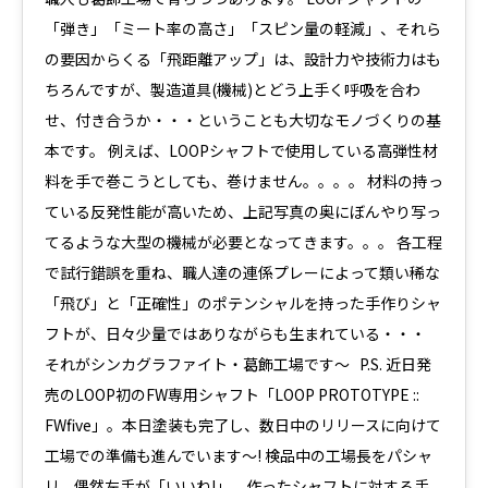
「弾き」「ミート率の高さ」「スピン量の軽減」、それら
の要因からくる「飛距離アップ」は、設計力や技術力はも
ちろんですが、製造道具(機械)とどう上手く呼吸を合わ
せ、付き合うか・・・ということも大切なモノづくりの基
本です。 例えば、LOOPシャフトで使用している高弾性材
料を手で巻こうとしても、巻けません。。。。 材料の持っ
ている反発性能が高いため、上記写真の奥にぼんやり写っ
てるような大型の機械が必要となってきます。。。 各工程
で試行錯誤を重ね、職人達の連係プレーによって類い稀な
「飛び」と「正確性」のポテンシャルを持った手作りシャ
フトが、日々少量ではありながらも生まれている・・・
それがシンカグラファイト・葛飾工場です〜 P.S. 近日発
売のLOOP初のFW専用シャフト「LOOP PROTOTYPE ::
FWfive」。本日塗装も完了し、数日中のリリースに向けて
工場での準備も進んでいます〜! 検品中の工場長をパシャ
リ。偶然左手が「いいね!」。作ったシャフトに対する手