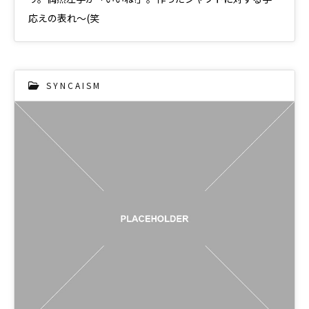
応えの表れ〜(笑
S Y N C A I S M