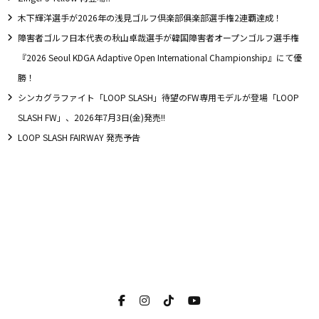
木下輝洋選手が2026年の浅見ゴルフ倶楽部俱楽部選手権2連覇達成！
障害者ゴルフ日本代表の秋山卓哉選手が韓国障害者オープンゴルフ選手権
『2026 Seoul KDGA Adaptive Open International Championship』にて優
勝！
シンカグラファイト「LOOP SLASH」待望のFW専用モデルが登場「LOOP
SLASH FW」、2026年7月3日(金)発売!!
LOOP SLASH FAIRWAY 発売予告