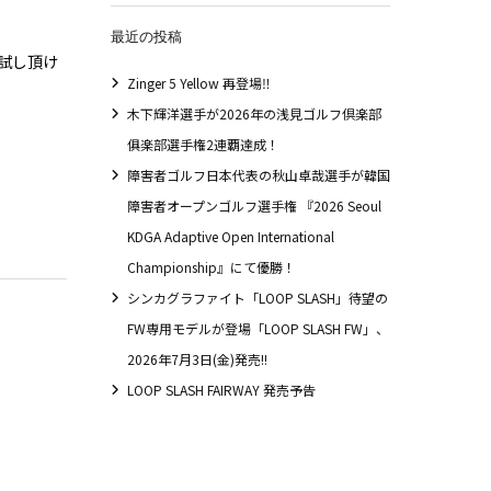
最近の投稿
お試し頂け
Zinger 5 Yellow 再登場‼
木下輝洋選手が2026年の浅見ゴルフ倶楽部
俱楽部選手権2連覇達成！
障害者ゴルフ日本代表の秋山卓哉選手が韓国
障害者オープンゴルフ選手権 『2026 Seoul
KDGA Adaptive Open International
Championship』にて優勝！
シンカグラファイト「LOOP SLASH」待望の
FW専用モデルが登場「LOOP SLASH FW」、
2026年7月3日(金)発売!!
LOOP SLASH FAIRWAY 発売予告