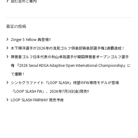
試打会のご案内
最近の投稿
Zinger 5 Yellow 再登場‼
木下輝洋選手が2026年の浅見ゴルフ倶楽部俱楽部選手権2連覇達成！
障害者ゴルフ日本代表の秋山卓哉選手が韓国障害者オープンゴルフ選手
権 『2026 Seoul KDGA Adaptive Open International Championship』に
て優勝！
シンカグラファイト「LOOP SLASH」待望のFW専用モデルが登場
「LOOP SLASH FW」、2026年7月3日(金)発売!!
LOOP SLASH FAIRWAY 発売予告