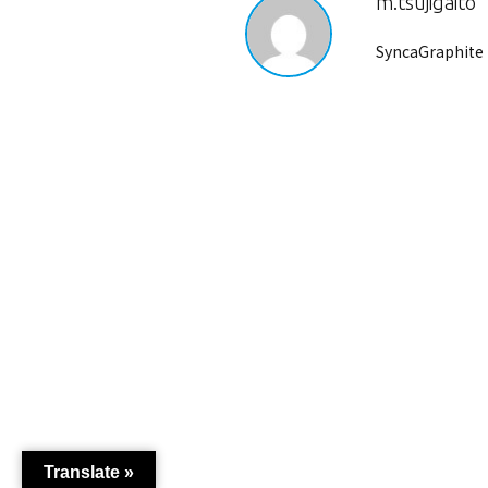
m.tsujigaito
SyncaGraphite 
Translate »