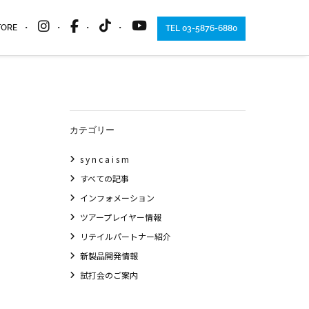
TORE
TEL 03-5876-6880
カテゴリー
s y n c a i s m
すべての記事
インフォメーション
ツアープレイヤー情報
リテイルパートナー紹介
新製品開発情報
試打会のご案内