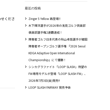
最近の投稿
合わせくださ
Zinger 5 Yellow 再登場‼
木下輝洋選手が2026年の浅見ゴルフ倶楽部
俱楽部選手権2連覇達成！
障害者ゴルフ日本代表の秋山卓哉選手が韓国
障害者オープンゴルフ選手権 『2026 Seoul
KDGA Adaptive Open International
Championship』にて優勝！
シンカグラファイト「LOOP SLASH」待望の
FW専用モデルが登場「LOOP SLASH FW」、
2026年7月3日(金)発売!!
LOOP SLASH FAIRWAY 発売予告