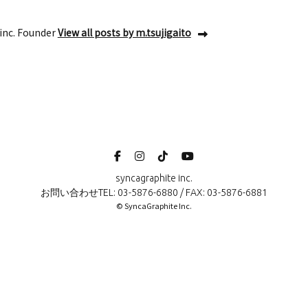
inc. Founder
View all posts by m.tsujigaito
syncagraphite inc.
お問い合わせTEL: 03-5876-6880 / FAX: 03-5876-6881
© SyncaGraphite Inc.