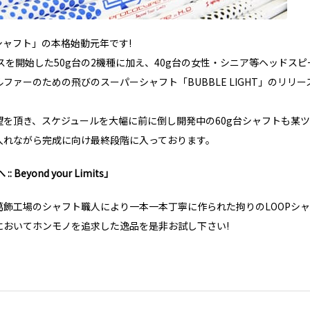
Pシャフト」の本格始動元年です!
ースを開始した50g台の2機種に加え、40g台の女性・シニア等ヘッドス
ルファーのための飛びのスーパーシャフト「BUBBLE LIGHT」のリリ
望を頂き、スケジュールを大幅に前に倒し開発中の60g台シャフトも某
入れながら完成に向け最終段階に入っております。
Beyond your Limits」
葛飾工場のシャフト職人により一本一本丁寧に作られた拘りのLOOPシ
においてホンモノを追求した逸品を是非お試し下さい!