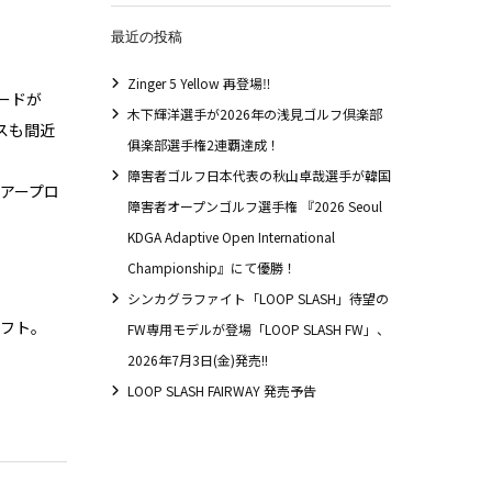
最近の投稿
Zinger 5 Yellow 再登場‼
ピードが
木下輝洋選手が2026年の浅見ゴルフ倶楽部
ースも間近
俱楽部選手権2連覇達成！
障害者ゴルフ日本代表の秋山卓哉選手が韓国
ツアープロ
障害者オープンゴルフ選手権 『2026 Seoul
KDGA Adaptive Open International
Championship』にて優勝！
シンカグラファイト「LOOP SLASH」待望の
ャフト。
FW専用モデルが登場「LOOP SLASH FW」、
2026年7月3日(金)発売!!
LOOP SLASH FAIRWAY 発売予告