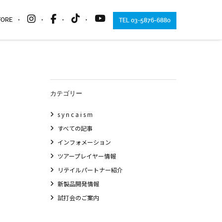
TORE
TEL 03-5876-6880
カテゴリー
s y n c a i s m
すべての記事
インフォメーション
ツアープレイヤー情報
リテイルパートナー紹介
新製品開発情報
試打会のご案内