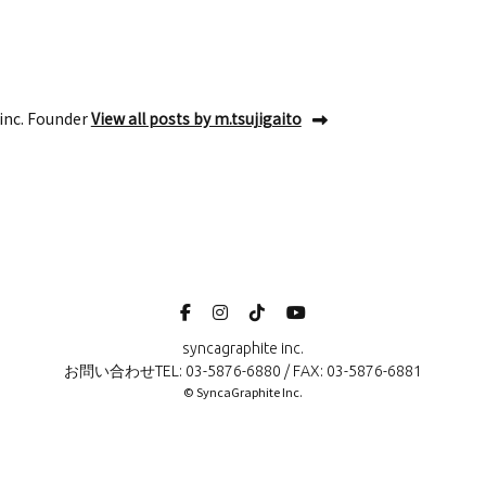
inc. Founder
View all posts by m.tsujigaito
syncagraphite inc.
お問い合わせTEL: 03-5876-6880 / FAX: 03-5876-6881
© SyncaGraphite Inc.